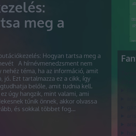
ezelés:
-e
tsa meg a
ht
rd
htt
putációkezelés: Hogyan tartsa meg a
Fan
rnevét A hírnévmenedzsment nem
 nehéz téma, ha az információ, amit
Termé
, jó. Ezt tartalmazza ez a cikk, így
h
áttek
tudhatja belőle, amit tudnia kell.
flex
ez úgy hangzik, mint valami, ami
ari
ekesnek tűnik önnek, akkor olvassa
gáz
vább, és sokkal többet fog…
ari
ari
haj