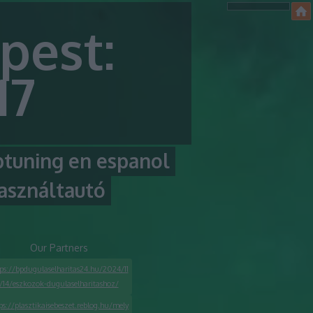
pest:
17
ptuning en espanol
asználtautó
Our Partners
ps://bpdugulaselharitas24.hu/2024/11
/14/eszkozok-dugulaselharitashoz/
ps://plasztikaisebeszet.reblog.hu/mely