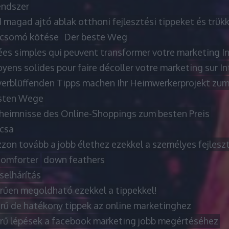
ndszer
 magad ajtó ablak otthoni fejlesztési tippeket és trük
csomó kötése
Der beste Weg
ées simples qui peuvent transformer votre marketing I
ens solides pour faire décoller votre marketing sur In
verblüffenden Tipps machen Ihr Heimwerkerprojekt zum
sten Wege
heimnisse des Online-Shoppings zum besten Preis
rcsa
zon tovább a jobb élethez ezekkel a személyes fejleszt
omforter
down feathers
selhárítás
rűen megoldható ezekkel a tippekkel!
rű de hatékony tippek az online marketinghez
rű lépések a facebook marketing jobb megértéséhez