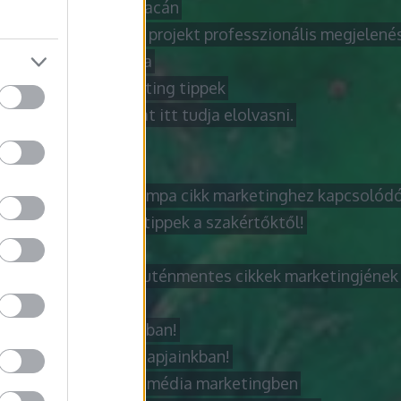
marketing virágzó piacán
kező lakásfelújítási projekt professzionális megjelenés
obb cikk azok számára
obb internetes marketing tippek
bb laptop tanácsokat itt tudja elolvasni.
obb módja annak
obb útmutató
obb útmutató a netlámpa cikk marketinghez kapcsolód
bb videó marketing tippek a szakértőktől!
zázs jobb lehet
dzserszűrés és a gluténmentes cikkek marketingjének b
ázatírás folyamata
zatíró! Ki is Ő valójában!
ázatok jelentősége napjainkban!
r lépései a közösségi média marketingben