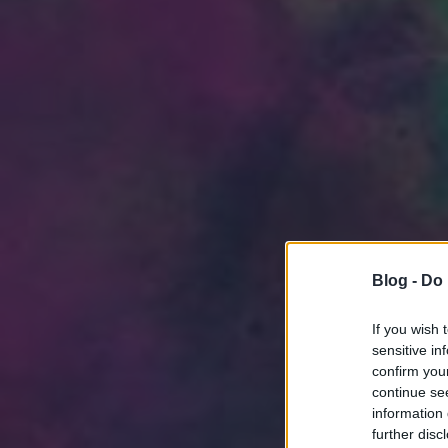
Blog -
Do 
If you wish 
sensitive in
confirm you
continue se
information 
further disc