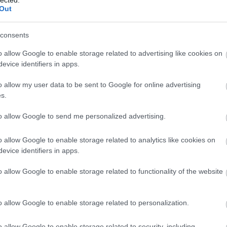
A cikk 
Out
A követ
A legj
consents
A legj
o allow Google to enable storage related to advertising like cookies on
A legjo
evice identifiers in apps.
A legj
o allow my user data to be sent to Google for online advertising
a legj
s.
A legj
to allow Google to send me personalized advertising.
A legjo
A mass
o allow Google to enable storage related to analytics like cookies on
evice identifiers in apps.
A Mene
A pály
o allow Google to enable storage related to functionality of the website
A pályá
A pály
o allow Google to enable storage related to personalization.
a sike
o allow Google to enable storage related to security, including