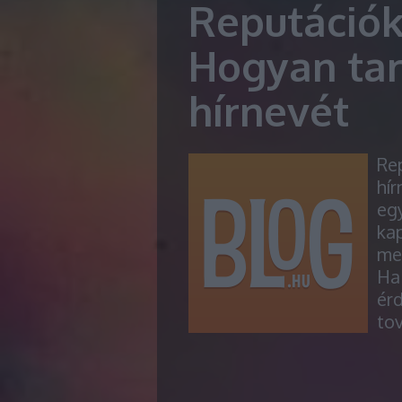
Reputációk
Hogyan tar
hírnevét
Re
hí
egy
kap
meg
Ha 
érd
to