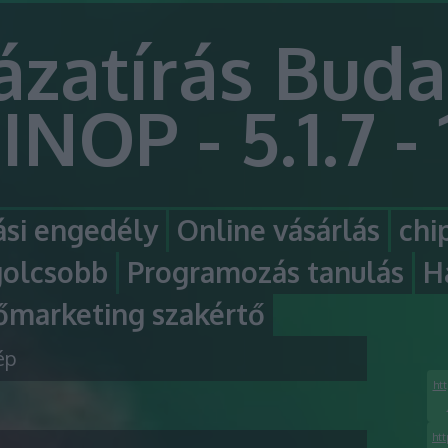
ázatírás Buda
INOP - 5.1.7 - 
si engedély
Online vásárlás
chi
golcsobb
Programozás tanulás
H
őmarketing szakértő
ép
htt
htt