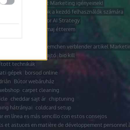
 titkai az Ön Internet Marketing igényeinek!
letes laptop tanácsok a kezdő felhasználók számára
l Diagnostic View for AI Strategy
 sajt
badacsonytomaj étterem
t
beltéri ajtó
 über effizientes Riemchen verblender artikel Marketi
anel
billenő garázsajtó
bio kill
ított technikák
ati gépek
borsod online
drián
Bútor webáruház
webshop
carpet cleaning
icle
cheddar sajt ár
chiptuning
ning hátrányai
coldcard setup
r en línea es más sencillo con estos consejos
ls et astuces en matière de développement personnel à 