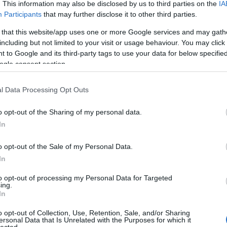
amazin
. This information may also be disclosed by us to third parties on the
IA
Participants
that may further disclose it to other third parties.
amelye
 that this website/app uses one or more Google services and may gath
Amikor
including but not limited to your visit or usage behaviour. You may click 
Amit m
 to Google and its third-party tags to use your data for below specifi
Amit mi
ogle consent section.
Apple s
l Data Processing Opt Outs
aszfal
asztal
o opt-out of the Sharing of my personal data.
Autóvás
In
AZT A
o opt-out of the Sale of my Personal Data.
Az affi
In
Az ele
to opt-out of processing my Personal Data for Targeted
Az onl
ing.
In
Az ott
o opt-out of Collection, Use, Retention, Sale, and/or Sharing
A 10 le
ersonal Data that Is Unrelated with the Purposes for which it
lected.