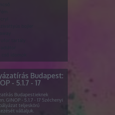
ncső
fém
cryl
zivattyús bojler
daway
rofor tartály
radiátor
 cső idomok
yázatírás Budapest:
P - 5.1.7 - 17
zatírás Budapestieknek
n. GINOP - 5.1.7 - 17 Széchenyi
pályázat teljeskörű
lezését vállaljuk.