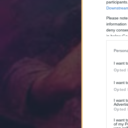
participants
Downstream 
Please note
information 
deny consent
in below Go
Persona
I want t
Opted 
I want t
Opted 
I want 
Advertis
Opted 
I want t
of my P
was col