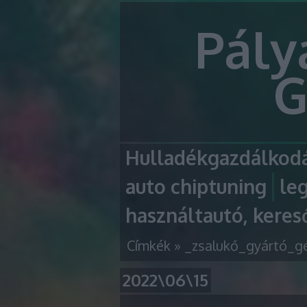
Pály
G
Hulladékgazdálkodá
auto chiptuning
le
használtautó, keres
Címkék
»
_zsalukő_gyártó_g
2022\06\15