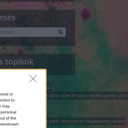
esés
ss topikok
res permetező
Acer Hp
sonal or
 en ligne de manière plus sûre et plus intelligente grâ
ection to
sultant
alkatrész
ou may
a vizsgálat
Alles
 personal
out of the
 magasabbra céljait a jobb internetes marketing révén
 downstream