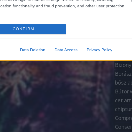
A siker
cation functionality and fraud prevention, and other user protection.
A töké
A Usefu
babybel
CONFIRM
bárpul
Besorgt
Data Deletion
Data Access
Privacy Policy
betonp
Bizony
Borász
bősz a
Bútor 
cet art
chiptu
Compra
Consei