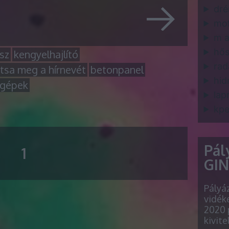
dré
mo
m a
hős
sz
kengyelhajlító
ra
tsa meg a hírnevét
betonpanel
hid
 gépek
lap
kpe
Pál
1
GINO
Pályá
vidéke
2020 
kivite