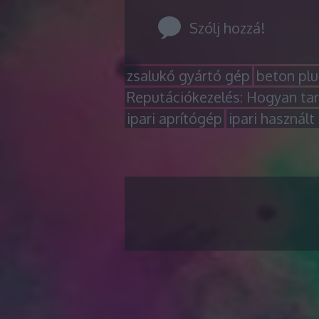
Szólj hozzá!
zsalukő gyártó gép
beton plu
Reputációkezelés: Hogyan tar
ipari aprítógép
ipari használt