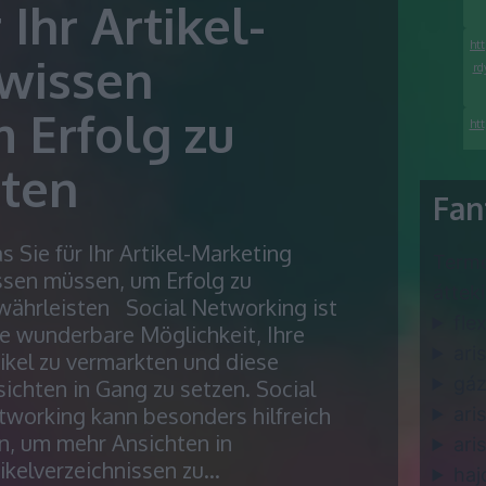
 Ihr Artikel-
ht
wissen
rd
 Erfolg zu
htt
ten
Fan
 Sie für Ihr Artikel-Marketing
Termé
h
ssen müssen, um Erfolg zu
áttek
währleisten Social Networking ist
flex
e wunderbare Möglichkeit, Ihre
ari
ikel zu vermarkten und diese
gáz
ichten in Gang zu setzen. Social
tworking kann besonders hilfreich
ari
n, um mehr Ansichten in
ari
ikelverzeichnissen zu…
haj