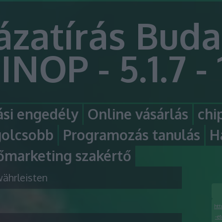
ázatírás Buda
INOP - 5.1.7 - 
si engedély
Online vásárlás
chi
golcsobb
Programozás tanulás
H
őmarketing szakértő
ährleisten
htt
-e