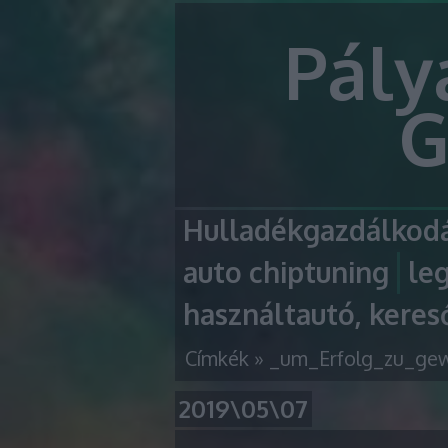
Pály
G
Hulladékgazdálkodá
auto chiptuning
le
használtautó, keres
Címkék
»
_um_Erfolg_zu_gew
2019\05\07