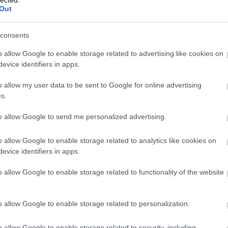
A cikk 
Out
A követ
A legj
consents
A legj
o allow Google to enable storage related to advertising like cookies on
A legjo
evice identifiers in apps.
A legj
o allow my user data to be sent to Google for online advertising
a legj
s.
A legj
to allow Google to send me personalized advertising.
A legjo
A mass
o allow Google to enable storage related to analytics like cookies on
evice identifiers in apps.
A Mene
A pály
o allow Google to enable storage related to functionality of the website
A pályá
A pály
o allow Google to enable storage related to personalization.
a sike
o allow Google to enable storage related to security, including