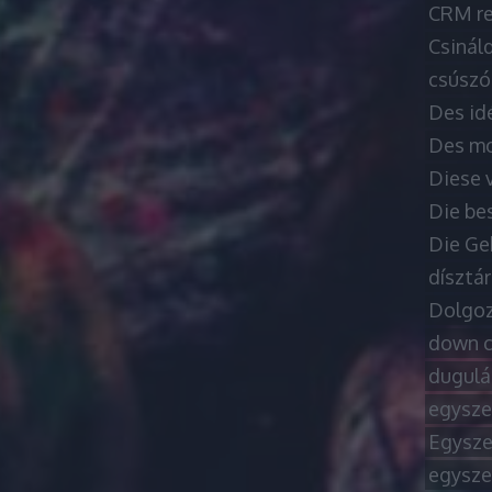
CRM re
Csináld
csúszó
Des id
Des moy
Diese 
Die be
Die Ge
dísztá
Dolgoz
down c
dugulá
egysze
Egysze
egysze