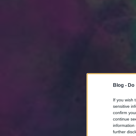
Blog -
Do 
If you wish 
sensitive in
confirm you
continue se
information 
further disc