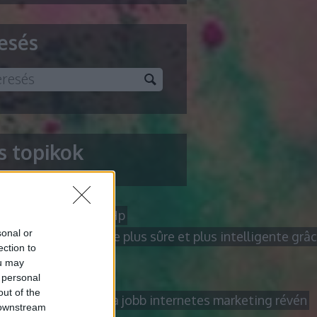
esés
ss topikok
res permetező
Acer Hp
sonal or
 en ligne de manière plus sûre et plus intelligente grâ
ection to
sultant
alkatrész
ou may
a vizsgálat
Alles
 personal
out of the
 magasabbra céljait a jobb internetes marketing révén
 downstream