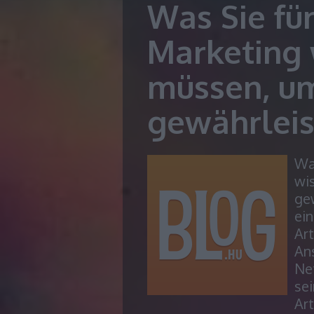
Was Sie für
Marketing 
müssen, um
gewährleis
Was
wi
ge
ein
Art
Ans
Ne
sei
Art