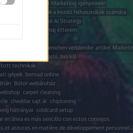
 titkai az Ön Internet Marketing igényeinek!
letes laptop tanácsok a kezdő felhasználók számára
l Diagnostic View for AI Strategy
 sajt
badacsonytomaj étterem
t
beltéri ajtó
 über effizientes Riemchen verblender artikel Marketi
anel
billenő garázsajtó
bio kill
ított technikák
ati gépek
borsod online
drián
Bútor webáruház
webshop
carpet cleaning
icle
cheddar sajt ár
chiptuning
ning hátrányai
coldcard setup
r en línea es más sencillo con estos consejos
ls et astuces en matière de développement personnel à 