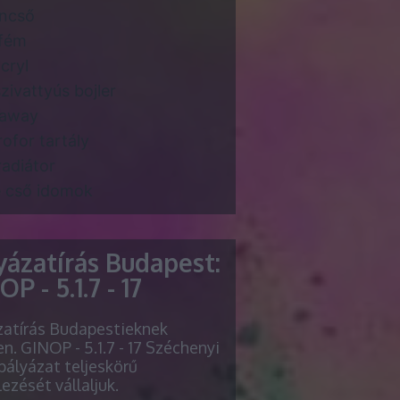
ncső
fém
cryl
zivattyús bojler
daway
rofor tartály
radiátor
 cső idomok
yázatírás Budapest:
P - 5.1.7 - 17
zatírás Budapestieknek
n. GINOP - 5.1.7 - 17 Széchenyi
pályázat teljeskörű
lezését vállaljuk.