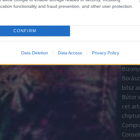
A siker
cation functionality and fraud prevention, and other user protection.
A töké
A Usefu
babybel
CONFIRM
bárpul
Besorgt
Data Deletion
Data Access
Privacy Policy
betonp
Bizony
Borász
bősz a
Bútor 
cet art
chiptu
Compra
Consei