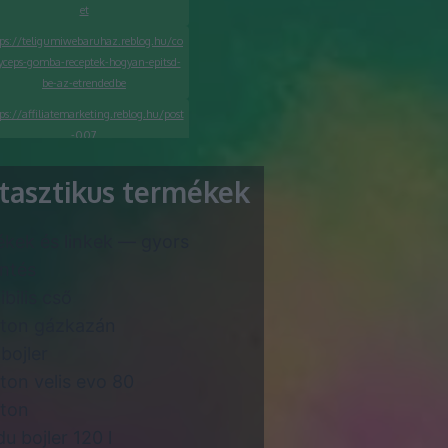
et
tps://teligumiwebaruhaz.reblog.hu/co
yceps-gomba-receptek-hogyan-epitsd-
be-az-etrendedbe
ps://affiliatemarketing.reblog.hu/post
-007
https://seoagenturwien.org/mi-a-
tasztikus termékek
legfontosabb-tudnivalo-a-
cegalapitasrol/
kek és linkek — gyors
ttps://seoagenturzurich.org/hogyan-
inditsd-el-a-taplalekkiegeszito-
intés
webaruhazadat/
ibilis cső
ston gázkazán
bojler
ston velis evo 80
ston
du bojler 120 l