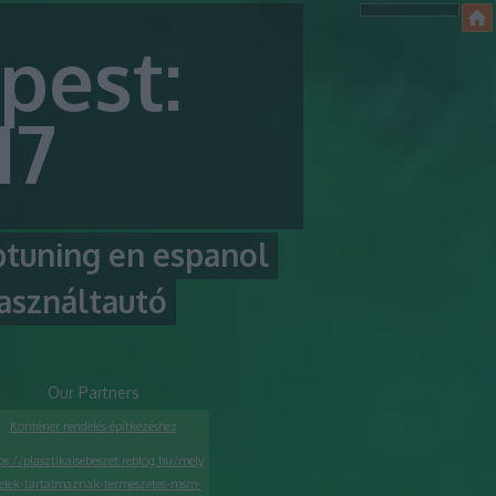
pest:
17
ptuning en espanol
asználtautó
Our Partners
Konténer rendelés építkezéshez
ps://plasztikaisebeszet.reblog.hu/mely
telek-tartalmaznak-termeszetes-msm-