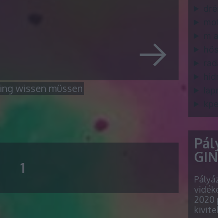
dré
mo
m a
hős
ra
hid
eting wissen müssen
lap
kpe
Pál
GINO
1
Pályá
vidéke
2020 
kivite