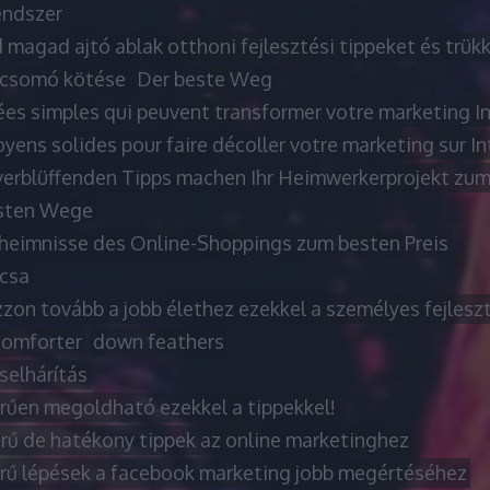
ndszer
 magad ajtó ablak otthoni fejlesztési tippeket és trük
csomó kötése
Der beste Weg
ées simples qui peuvent transformer votre marketing I
ens solides pour faire décoller votre marketing sur In
verblüffenden Tipps machen Ihr Heimwerkerprojekt zum
sten Wege
heimnisse des Online-Shoppings zum besten Preis
rcsa
zon tovább a jobb élethez ezekkel a személyes fejleszt
omforter
down feathers
selhárítás
rűen megoldható ezekkel a tippekkel!
rű de hatékony tippek az online marketinghez
rű lépések a facebook marketing jobb megértéséhez