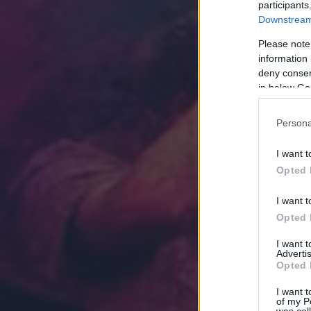
participants
Downstream 
Please note
information 
deny consent
in below Go
Persona
I want t
Opted 
I want t
Opted 
I want 
Advertis
Opted 
I want t
of my P
was col