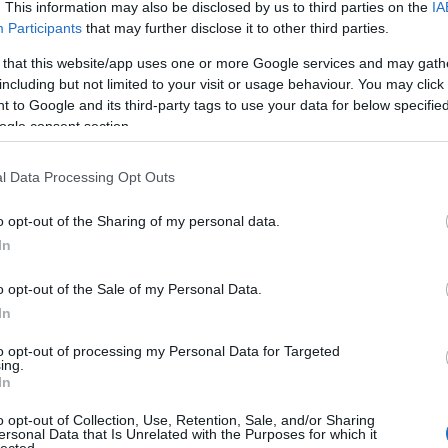
amazin
. This information may also be disclosed by us to third parties on the
IA
Participants
that may further disclose it to other third parties.
amelye
 that this website/app uses one or more Google services and may gath
Amikor
including but not limited to your visit or usage behaviour. You may click 
Amit m
 to Google and its third-party tags to use your data for below specifi
Amit mi
ogle consent section.
Apple s
l Data Processing Opt Outs
aszfal
asztal
o opt-out of the Sharing of my personal data.
Autóvás
In
AZT A
o opt-out of the Sale of my Personal Data.
Az affi
In
Az ele
to opt-out of processing my Personal Data for Targeted
Az onl
ing.
In
Az ott
o opt-out of Collection, Use, Retention, Sale, and/or Sharing
A 10 le
ersonal Data that Is Unrelated with the Purposes for which it
lected.