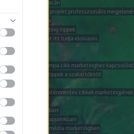
marketing virágzó piacán
kező lakásfelújítási projekt professzionális megjelenés
obb cikk azok számára
obb internetes marketing tippek
bb laptop tanácsokat itt tudja elolvasni.
obb módja annak
obb útmutató
obb útmutató a netlámpa cikk marketinghez kapcsolód
bb videó marketing tippek a szakértőktől!
zázs jobb lehet
dzserszűrés és a gluténmentes cikkek marketingjének b
ázatírás folyamata
zatíró! Ki is Ő valójában!
ázatok jelentősége napjainkban!
r lépései a közösségi média marketingben