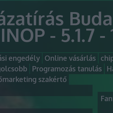
ázatírás Buda
INOP - 5.1.7 - 
si engedély
Online vásárlás
chi
golcsobb
Programozás tanulás
H
őmarketing szakértő
Fan
Termé