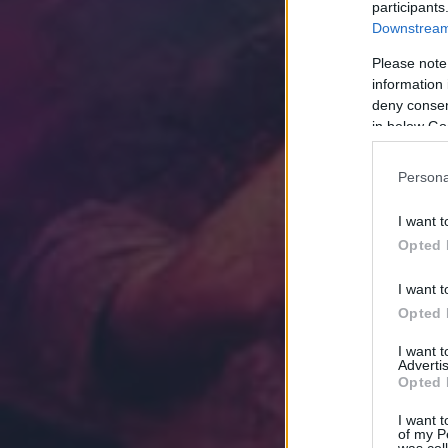
participants
Downstream 
Please note
information 
deny consent
in below Go
Persona
I want t
Opted 
I want t
Opted 
I want 
Advertis
Opted 
I want t
of my P
was col