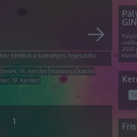
Pál
GINO
Pályá
vidéke
2020 
ez ezekkel a személyes fejlesztési
kivite
őtelek
14. kerület
madocsa
karád
Ker
ület
19. kerület
1
Fri