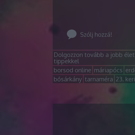
Szólj hozzá!
Dolgozzon tovább a jobb életh
tippekkel
borsod online
máriapócs
erd
bősárkány
tarnaméra
23. ker