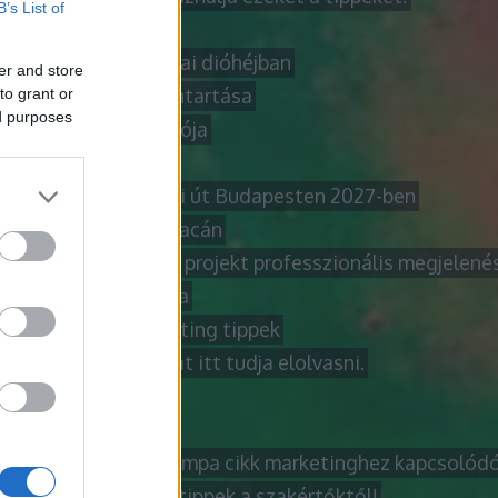
B’s List of
KARJUK HOGY
liate marketing alapjai dióhéjban
er and store
ktromos roller karbantartása
to grant or
ed purposes
ine vásárlás útmutatója
honi üzleti tanácsok
gjobb karrierfrissítési út Budapesten 2027-ben
marketing virágzó piacán
kező lakásfelújítási projekt professzionális megjelenés
obb cikk azok számára
obb internetes marketing tippek
bb laptop tanácsokat itt tudja elolvasni.
obb módja annak
obb útmutató
obb útmutató a netlámpa cikk marketinghez kapcsolód
bb videó marketing tippek a szakértőktől!