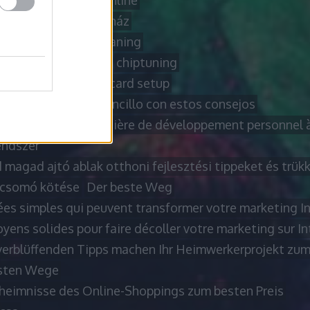
ati gépek
borsod online
drián
Bútor webáruház
webshop
carpet cleaning
icle
cheddar sajt ár
chiptuning
ning hátrányai
coldcard setup
r en línea es más sencillo con estos consejos
ls et astuces en matière de développement personnel à 
ndszer
 magad ajtó ablak otthoni fejlesztési tippeket és trük
csomó kötése
Der beste Weg
ées simples qui peuvent transformer votre marketing I
ens solides pour faire décoller votre marketing sur In
verblüffenden Tipps machen Ihr Heimwerkerprojekt zum
sten Wege
heimnisse des Online-Shoppings zum besten Preis