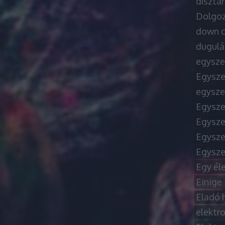
dísztá
Dolgoz
down c
dugulá
egysze
Egysze
egysze
Egysze
Egysze
Egysze
Egysze
Egy él
Einige
Eladó 
elektr