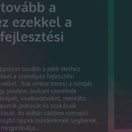
tovább a
áttek
flex
ez ezekkel a
ari
gáz
ejlesztési
ari
ari
haj
dré
lgozzon tovább a jobb élethez
mo
kkel a személyes fejlesztési
m a
ppekkel Sok ember keresi a módját,
hős
y javuljon. Javítani szeretnék
ra
tképét, viselkedésüket, mentális
apotuk javítását és szokásaik
hid
ítását. Az alábbi cikkben szereplő
lap
egítő tippek mindenkinek segítenek,
kpe
i megpróbálja…