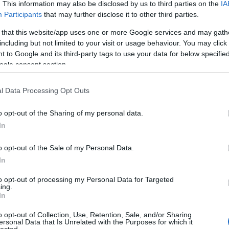
. This information may also be disclosed by us to third parties on the
IA
AZT A
Participants
that may further disclose it to other third parties.
Az affi
 that this website/app uses one or more Google services and may gath
Az ele
including but not limited to your visit or usage behaviour. You may click 
 to Google and its third-party tags to use your data for below specifi
Az onl
ogle consent section.
Az ott
A 10 le
l Data Processing Opt Outs
A cikk 
o opt-out of the Sharing of my personal data.
A követ
In
A legj
o opt-out of the Sale of my Personal Data.
A legj
In
A legjo
to opt-out of processing my Personal Data for Targeted
A legj
ing.
In
a legj
A legj
o opt-out of Collection, Use, Retention, Sale, and/or Sharing
ersonal Data that Is Unrelated with the Purposes for which it
A legjo
lected.