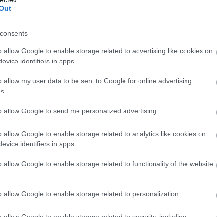
Out
A mass
A Mene
consents
A pály
o allow Google to enable storage related to advertising like cookies on
A pályá
evice identifiers in apps.
A pály
o allow my user data to be sent to Google for online advertising
a sike
s.
A siker
to allow Google to send me personalized advertising.
A töké
A Usefu
o allow Google to enable storage related to analytics like cookies on
babybel
evice identifiers in apps.
bárpul
o allow Google to enable storage related to functionality of the website
Besorgt
betonp
o allow Google to enable storage related to personalization.
Bizony
o allow Google to enable storage related to security, including