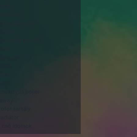
intés
ibilis cső
ston gázkazán
bojler
ston velis evo 80
ston
du bojler 120 l
ncső
fém
cryl
zivattyús bojler
daway
rofor tartály
radiátor
 cső idomok