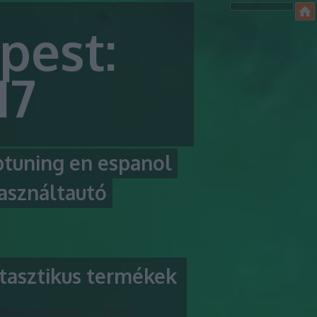
pest:
17
ptuning en espanol
asználtautó
tasztikus termékek
kek és linkek — gyors