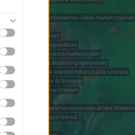
zázs jobb lehet
dzserszűrés és a gluténmentes cikkek marketingjének b
ázatírás folyamata
zatíró! Ki is Ő valójában!
ázatok jelentősége napjainkban!
r lépései a közösségi média marketingben
 titkai az Ön Internet Marketing igényeinek!
letes laptop tanácsok a kezdő felhasználók számára
l Diagnostic View for AI Strategy
 sajt
badacsonytomaj étterem
t
beltéri ajtó
 über effizientes Riemchen verblender artikel Marketi
anel
billenő garázsajtó
bio kill
ított technikák