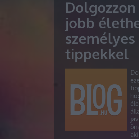
Dolgozzon 
jobb életh
személyes f
tippekkel
Do
eze
ti
hog
éle
áll
jav
öns
ak