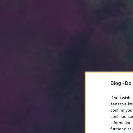
Blog -
Do 
If you wish 
sensitive in
confirm you
continue se
information 
further disc