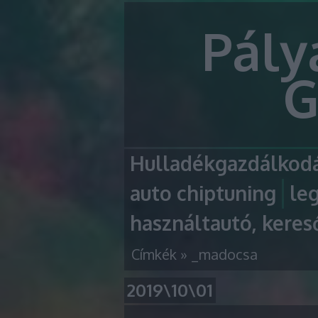
Pály
G
Hulladékgazdálkodá
auto chiptuning
le
használtautó, keres
Címkék
»
_madocsa
2019\10\01