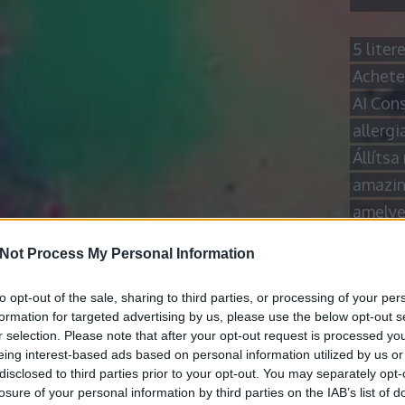
5 lite
Acheter
AI Con
allergi
Állítsa
amazin
amelye
Amikor
Not Process My Personal Information
Amit m
Amit mi
to opt-out of the sale, sharing to third parties, or processing of your per
formation for targeted advertising by us, please use the below opt-out s
Apple s
r selection. Please note that after your opt-out request is processed y
aszfal
eing interest-based ads based on personal information utilized by us or
asztal
disclosed to third parties prior to your opt-out. You may separately opt-
losure of your personal information by third parties on the IAB’s list of
Autóvás