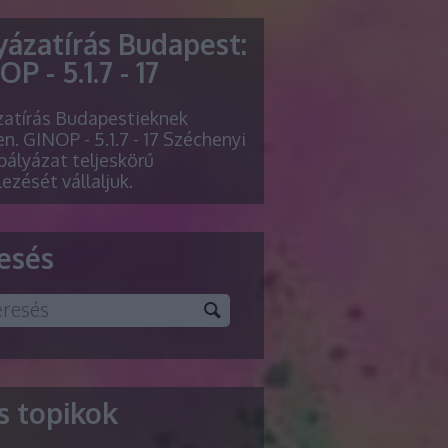
yázatírás Budapest:
P - 5.1.7 - 17
zatírás Budapestieknek
n. GINOP - 5.1.7 - 17 Széchenyi
pályázat teljeskörű
lezését vállaljuk.
esés
ss topikok