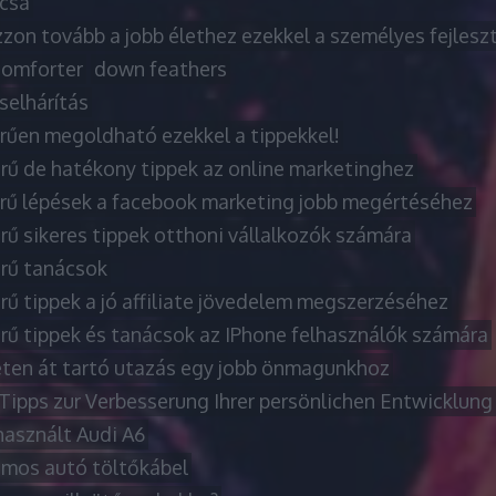
rcsa
zon tovább a jobb élethez ezekkel a személyes fejleszt
omforter
down feathers
selhárítás
rűen megoldható ezekkel a tippekkel!
rű de hatékony tippek az online marketinghez
rű lépések a facebook marketing jobb megértéséhez
rű sikeres tippek otthoni vállalkozók számára
rű tanácsok
rű tippek a jó affiliate jövedelem megszerzéséhez
rű tippek és tanácsok az IPhone felhasználók számára
eten át tartó utazás egy jobb önmagunkhoz
 Tipps zur Verbesserung Ihrer persönlichen Entwicklung
használt Audi A6
omos autó töltőkábel