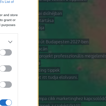
B’s List of
KARJUK HOGY
liate marketing alapjai dióhéjban
er and store
ktromos roller karbantartása
to grant or
ed purposes
ine vásárlás útmutatója
honi üzleti tanácsok
gjobb karrierfrissítési út Budapesten 2027-ben
marketing virágzó piacán
kező lakásfelújítási projekt professzionális megjelenés
obb cikk azok számára
obb internetes marketing tippek
bb laptop tanácsokat itt tudja elolvasni.
obb módja annak
obb útmutató
obb útmutató a netlámpa cikk marketinghez kapcsolód
bb videó marketing tippek a szakértőktől!