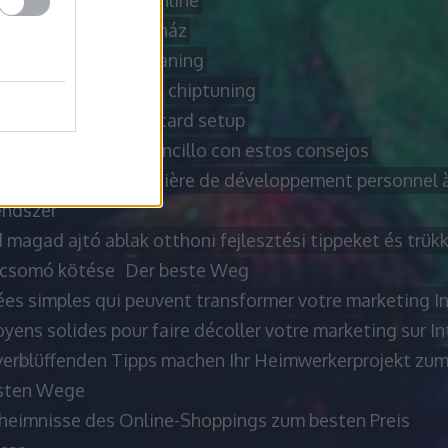
ati gépek
borsod online
drián
Bútor webáruház
webshop
carpet cleaning
icle
cheddar sajt ár
chiptuning
ning hátrányai
coldcard setup
r en línea es más sencillo con estos consejos
ls et astuces en matière de développement personnel à 
ndszer
 magad ajtó ablak otthoni fejlesztési tippeket és trük
csomó kötése
Der beste Weg
ées simples qui peuvent transformer votre marketing I
ens solides pour faire décoller votre marketing sur In
verblüffenden Tipps machen Ihr Heimwerkerprojekt zum
sten Wege
heimnisse des Online-Shoppings zum besten Preis