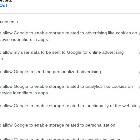
nevét Miért törődnek a vállalatok
Out
A mass
yira a hírnevükkel? Nos, azért, mert
A Mene
y rossz hírnév működésképtelenné
consents
A pály
eti a vállalkozást. A jó hírnévvel
o allow Google to enable storage related to advertising like cookies on
delkező vállalkozásoknak általában
A pályá
evice identifiers in apps.
b ügyfelük van, és a legtöbb pénzt
A pály
esik. Ha fontos Önnek a hírnév,…
o allow my user data to be sent to Google for online advertising
a sike
s.
A siker
to allow Google to send me personalized advertising.
A töké
A Usefu
o allow Google to enable storage related to analytics like cookies on
babybel
evice identifiers in apps.
bárpul
o allow Google to enable storage related to functionality of the website
Besorgt
elni a hírnevét
betonp
o allow Google to enable storage related to personalization.
Bizony
o allow Google to enable storage related to security, including