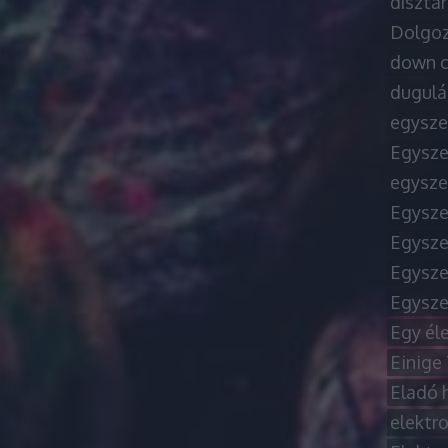
dísztá
Dolgoz
down c
dugulá
egysze
Egysze
egysze
Egysze
Egysze
Egysze
Egysze
Egy él
Einige
Eladó 
elektr