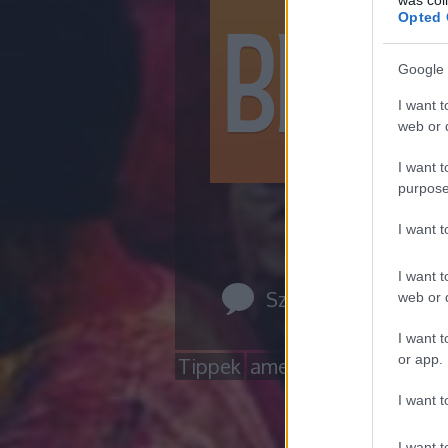
hír
Opted 
ann
eg
Google 
teh
I want t
ren
web or d
töb
ker
I want t
purpose
I want 
I want t
Szólj hozzá!
web or d
I want t
or app.
Tippek
amelyek segítenek kez
I want t
I want t