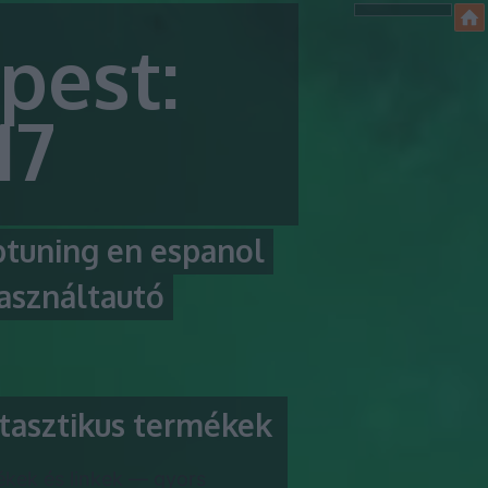
pest:
17
ptuning en espanol
asználtautó
tasztikus termékek
kek és linkek — gyors