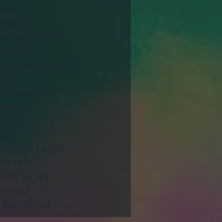
intés
ibilis cső
ston gázkazán
bojler
ston velis evo 80
ston
du bojler 120 l
ncső
fém
cryl
zivattyús bojler
daway
rofor tartály
radiátor
 cső idomok