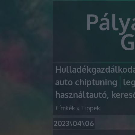
Pály
G
Hulladékgazdálkodá
auto chiptuning
le
használtautó, keres
Címkék
»
Tippek
2023\04\06