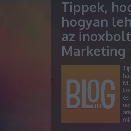
Tippek, ho
hogyan leh
az inoxbolt
Marketing
Ti
ha
Miu
köv
és 
nem
ami
mi