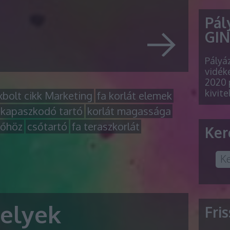
Pál
GINO
Pályá
vidéke
2020 
kivite
xbolt cikk Marketing
fa korlát elemek
i kapaszkodó tartó
korlát magassága
sőhöz
csőtartó
fa teraszkorlát
Ker
elyek
Fri