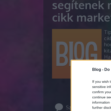
segítenek 
cikk market
Ti
cik
hog
kit
Ha 
na
csa
Blog -
Do 
meg
If you wish 
sensitive in
confirm you
continue se
information 
Szólj hozzá!
further disc