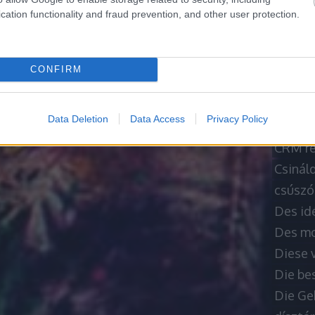
Borász
cation functionality and fraud prevention, and other user protection.
bősz a
1
Bútor 
cet art
CONFIRM
chiptu
Compra
Data Deletion
Data Access
Privacy Policy
Consei
CRM re
Csináld
csúszó
Des id
Des moy
Diese 
Die be
Die Ge