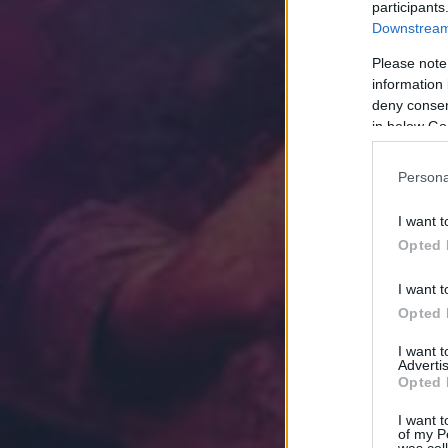
participants
Downstream 
Please note
information 
deny consent
in below Go
Persona
I want t
Opted 
I want t
Opted 
I want 
Advertis
Opted 
I want t
of my P
was col