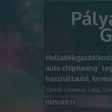
Pály
G
Hulladékgazdálkodá
auto chiptuning
le
használtautó, keres
Címkék
»
Hamvay_Lang_Dow
2025\03\13