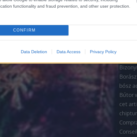
A siker
cation functionality and fraud prevention, and other user protection.
A töké
A Usefu
babybel
CONFIRM
bárpul
Besorgt
Data Deletion
Data Access
Privacy Policy
betonp
Bizony
Borász
bősz a
Bútor 
cet art
chiptu
Compra
Consei