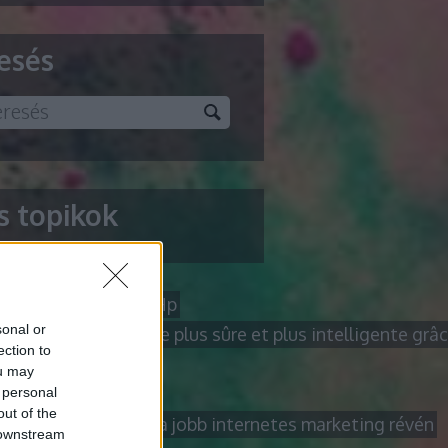
esés
ss topikok
res permetező
Acer Hp
sonal or
 en ligne de manière plus sûre et plus intelligente grâ
ection to
sultant
alkatrész
ou may
a vizsgálat
Alles
 personal
out of the
 magasabbra céljait a jobb internetes marketing révén
 downstream