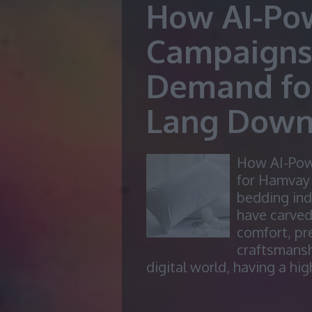
How AI-Po
Campaigns
Demand fo
Lang Down
How AI-Pow
for Hamvay 
bedding in
have carved
comfort, pr
craftsmansh
digital world, having a hi