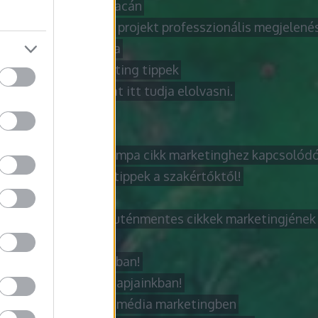
marketing virágzó piacán
kező lakásfelújítási projekt professzionális megjelenés
obb cikk azok számára
obb internetes marketing tippek
bb laptop tanácsokat itt tudja elolvasni.
obb módja annak
obb útmutató
obb útmutató a netlámpa cikk marketinghez kapcsolód
bb videó marketing tippek a szakértőktől!
zázs jobb lehet
dzserszűrés és a gluténmentes cikkek marketingjének b
ázatírás folyamata
zatíró! Ki is Ő valójában!
ázatok jelentősége napjainkban!
r lépései a közösségi média marketingben