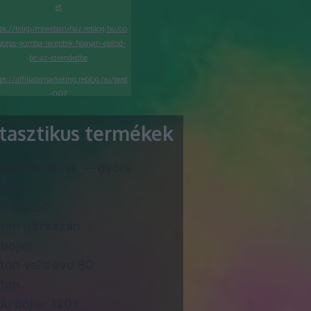
et
tps://teligumiwebaruhaz.reblog.hu/co
yceps-gomba-receptek-hogyan-epitsd-
be-az-etrendedbe
ps://affiliatemarketing.reblog.hu/post
-007
https://seoagenturwien.org/mi-a-
tasztikus termékek
legfontosabb-tudnivalo-a-
cegalapitasrol/
kek és linkek — gyors
ttps://seoagenturzurich.org/hogyan-
inditsd-el-a-taplalekkiegeszito-
intés
webaruhazadat/
ibilis cső
ston gázkazán
bojler
ston velis evo 80
ston
du bojler 120 l