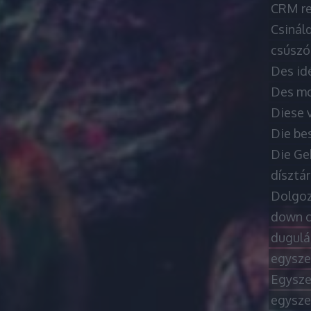
CRM re
Csináld
csúszó
Des id
Des moy
Diese 
Die be
Die Ge
dísztá
Dolgoz
down c
dugulá
egysze
Egysze
egysze