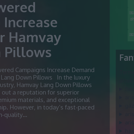
wered
ht
 Increase
rd
r Hamvay
htt
 Pillows
Fan
ered Campaigns Increase Demand
Termé
h
Lang Down Pillows In the luxury
áttek
dustry, Hamvay Lang Down Pillows
flex
 out a reputation for superior
ari
emium materials, and exceptional
gáz
ip. However, in today’s fast-paced
gh-quality…
ari
ari
haj