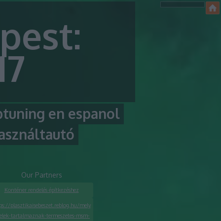
pest:
17
ptuning en espanol
asználtautó
Our Partners
Konténer rendelés építkezéshez
ps://plasztikaisebeszet.reblog.hu/mely
telek-tartalmaznak-termeszetes-msm-