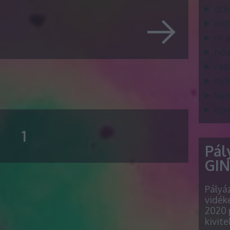
dré
mo
m a
hős
ra
hid
lap
kpe
1
Pál
GINO
Pályá
vidéke
2020 
kivite