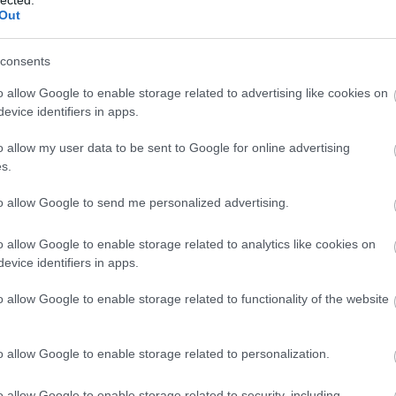
A cikk 
Out
A követ
A legj
consents
A legj
o allow Google to enable storage related to advertising like cookies on
A legjo
evice identifiers in apps.
A legj
o allow my user data to be sent to Google for online advertising
a legj
s.
A legj
to allow Google to send me personalized advertising.
A legjo
A mass
o allow Google to enable storage related to analytics like cookies on
evice identifiers in apps.
A Mene
A pály
o allow Google to enable storage related to functionality of the website
A pályá
A pály
o allow Google to enable storage related to personalization.
a sike
o allow Google to enable storage related to security, including