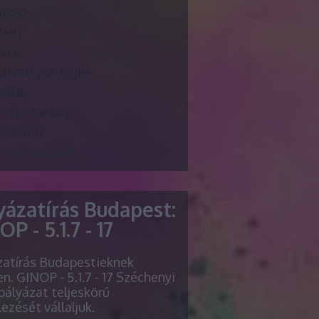
ncső
fém
cryl
zivattyús bojler
daway
rofor tartály
radiátor
 cső idomok
yázatírás Budapest:
P - 5.1.7 - 17
zatírás Budapestieknek
n. GINOP - 5.1.7 - 17 Széchenyi
pályázat teljeskörű
lezését vállaljuk.