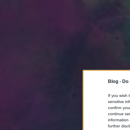
Blog -
Do 
If you wish 
sensitive in
confirm you
continue se
information 
further disc