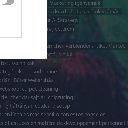
 titkai az Ön Internet Marketing igényeinek!
letes laptop tanácsok a kezdő felhasználók számára
l Diagnostic View for AI Strategy
 sajt
badacsonytomaj étterem
t
beltéri ajtó
 über effizientes Riemchen verblender artikel Marketi
anel
billenő garázsajtó
bio kill
ított technikák
ati gépek
borsod online
drián
Bútor webáruház
webshop
carpet cleaning
icle
cheddar sajt ár
chiptuning
ning hátrányai
coldcard setup
r en línea es más sencillo con estos consejos
ls et astuces en matière de développement personnel à 