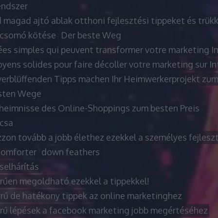
ndszer
 magad ajtó ablak otthoni fejlesztési tippeket és trük
csomó kötése
Der beste Weg
ées simples qui peuvent transformer votre marketing I
ens solides pour faire décoller votre marketing sur In
verblüffenden Tipps machen Ihr Heimwerkerprojekt zum
sten Wege
heimnisse des Online-Shoppings zum besten Preis
rcsa
zon tovább a jobb élethez ezekkel a személyes fejleszt
omforter
down feathers
selhárítás
rűen megoldható ezekkel a tippekkel!
rű de hatékony tippek az online marketinghez
rű lépések a facebook marketing jobb megértéséhez