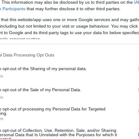
amazin
. This information may also be disclosed by us to third parties on the
IA
Participants
that may further disclose it to other third parties.
amelye
 that this website/app uses one or more Google services and may gath
Amikor
including but not limited to your visit or usage behaviour. You may click 
Amit m
 to Google and its third-party tags to use your data for below specifi
Amit mi
ogle consent section.
Apple s
l Data Processing Opt Outs
aszfal
asztal
o opt-out of the Sharing of my personal data.
Autóvás
In
AZT A
o opt-out of the Sale of my Personal Data.
Az affi
In
Az ele
to opt-out of processing my Personal Data for Targeted
Az onl
ing.
In
Az ott
o opt-out of Collection, Use, Retention, Sale, and/or Sharing
A 10 le
ersonal Data that Is Unrelated with the Purposes for which it
lected.