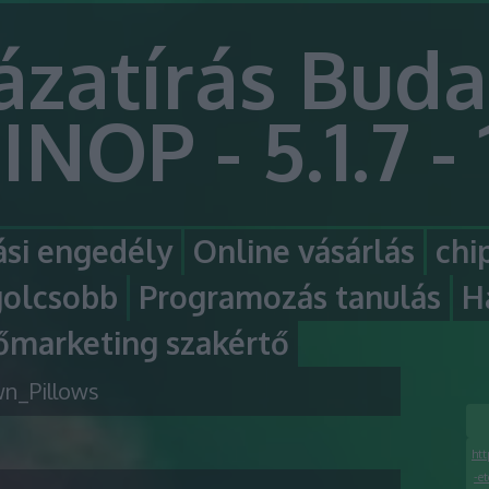
ázatírás Buda
INOP - 5.1.7 - 
si engedély
Online vásárlás
chi
golcsobb
Programozás tanulás
H
őmarketing szakértő
n_Pillows
htt
-e