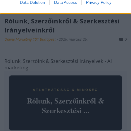
Data Deletion
Data Access
Privacy Policy
Rólunk, Szerzőinkről & Szerkesztési
Irányelveinkről
Online Marketing 101 Budapest
•
2026. március 26.
0
Rólunk, Szerzőink & Szerkesztési Irányelvek - AI
marketing
ÁTLÁTHATÓSÁG & MINŐSÉG
Rólunk, Szerzőinkről &
Szerkesztési ...