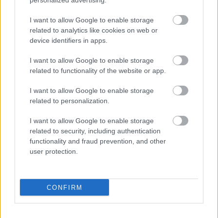
personalized advertising.
Online Marketing 101 Budapest
•
2026. április 17.
0
I want to allow Google to enable storage
related to analytics like cookies on web or
LAMPONE · KERT &
ALU-SERIES
device identifiers in apps.
TERASZ
2025
I want to allow Google to enable storage
Kerti kényelem
related to functionality of the website or app.
és autóvédelem:
I want to allow Google to enable storage
A legjobb nyitott
related to personalization.
kocsibeállók
I want to allow Google to enable storage
...
related to security, including authentication
functionality and fraud prevention, and other
user protection.
CONFIRM