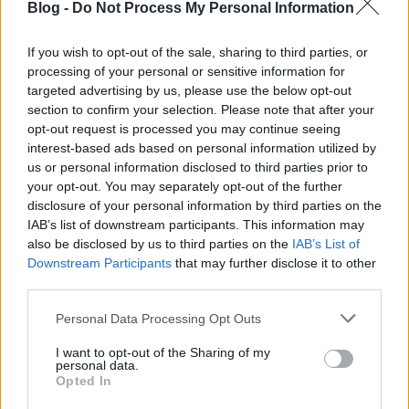
Modern Systems
Blog -
Do Not Process My Personal Information
Online Marketing 101 Budapest
•
2026. május 13.
0
If you wish to opt-out of the sale, sharing to third parties, or
processing of your personal or sensitive information for
S-I-C-T: Why Modern Systems Break Under Their
targeted advertising by us, please use the below opt-out
Own Speed
section to confirm your selection. Please note that after your
opt-out request is processed you may continue seeing
Roth Complexity Lab · Early-stage diagnostic
interest-based ads based on personal information utilized by
framework
Modern systems aren't ...
us or personal information disclosed to third parties prior to
your opt-out. You may separately opt-out of the further
disclosure of your personal information by third parties on the
Amikor az otthoni konyha
IAB’s list of downstream participants. This information may
also be disclosed by us to third parties on the
IAB’s List of
megérdemli az igazit
Downstream Participants
that may further disclose it to other
third parties.
Online Marketing 101 Budapest
•
2026. április 21.
0
Please note that this website/app uses one or more Google
Personal Data Processing Opt Outs
services and may gather and store information including but
Sajtóközlemény – Buono online élelmiszerbolt
not limited to your visit or usage behaviour. You may click to
I want to opt-out of the Sharing of my
personal data.
grant or deny consent to Google and its third-party tags to
Sajtóközlemény · 2026. április 21.
Opted In
use your data for below specified purposes in below Google
Amikor az otthoni konyha megérdemli az igazit