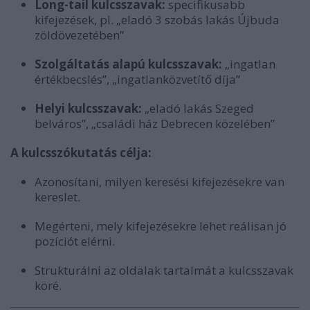
Long-tail kulcsszavak:
specifikusabb
kifejezések, pl. „eladó 3 szobás lakás Újbuda
zöldövezetében”
Szolgáltatás alapú kulcsszavak:
„ingatlan
értékbecslés”, „ingatlanközvetítő díja”
Helyi kulcsszavak:
„eladó lakás Szeged
belváros”, „családi ház Debrecen közelében”
A kulcsszókutatás célja:
Azonosítani, milyen keresési kifejezésekre van
kereslet.
Megérteni, mely kifejezésekre lehet reálisan jó
pozíciót elérni.
Strukturálni az oldalak tartalmát a kulcsszavak
köré.