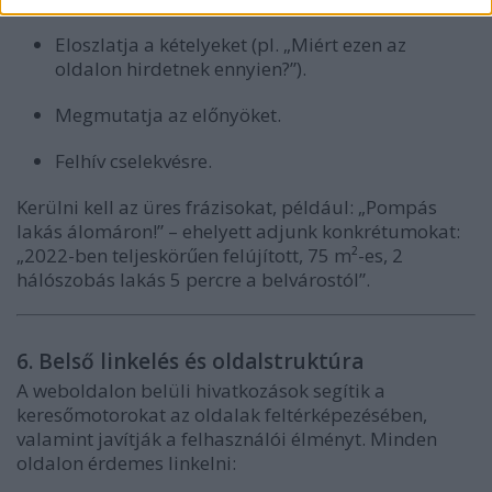
Eloszlatja a kételyeket (pl. „Miért ezen az
oldalon hirdetnek ennyien?”).
Megmutatja az előnyöket.
Felhív cselekvésre.
Kerülni kell az üres frázisokat, például: „Pompás
lakás álomáron!” – ehelyett adjunk konkrétumokat:
„2022-ben teljeskörűen felújított, 75 m²-es, 2
hálószobás lakás 5 percre a belvárostól”.
6. Belső linkelés és oldalstruktúra
A weboldalon belüli hivatkozások segítik a
keresőmotorokat az oldalak feltérképezésében,
valamint javítják a felhasználói élményt. Minden
oldalon érdemes linkelni: