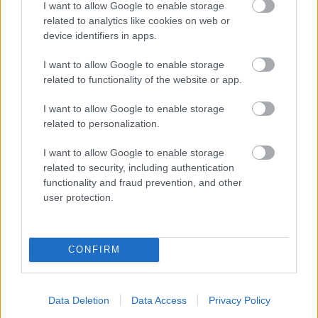
URL struktúra:
I want to allow Google to enable storage
related to analytics like cookies on web or
Legyen tiszta, rövid és kulcsszótartalmú
device identifiers in apps.
Pl.: /elado-lakas-budapest-ujbuda/
I want to allow Google to enable storage
related to functionality of the website or app.
Alt attribútum képeknél:
I want to allow Google to enable storage
Kép helyett leírás a kereső számára
related to personalization.
Pl.: „Eladó 3 szobás lakás erkélyes nappalival
I want to allow Google to enable storage
Újbudán”
related to security, including authentication
functionality and fraud prevention, and other
user protection.
5. A szöveg stílusa: informatív, bizalmat
keltő és meggyőző
CONFIRM
Az ingatlanközvetítői oldalak szövegeinek nemcsak
SEO-szempontból kell működnie, hanem
marketinges szempontból is. Egy jó szöveg:
Data Deletion
Data Access
Privacy Policy
Választ ad a látogató kérdéseire.