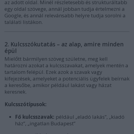
az adott oldal. Minél részletesebb és strukturáltabb
egy oldal szövege, annál jobban tudja értelmezni a
Google, és annál relevánsabb helyre tudja sorolni a
találati listákon.
2. Kulcsszókutatás – az alap, amire minden
épül
Mielőtt bármilyen szöveg születne, meg kell
határozni azokat a kulcsszavakat, amelyek mentén a
tartalom felépül. Ezek azok a szavak vagy
kifejezések, amelyeket a potenciális ügyfelek beírnak
a keresőbe, amikor például lakást vagy házat
keresnek.
Kulcsszótípusok:
Fő kulcsszavak:
például „eladó lakás”, „kiadó
ház”, „ingatlan Budapest”