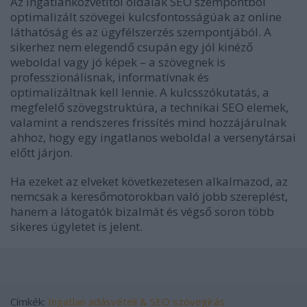
Az ingatlanközvetítői oldalak SEO szempontból
optimalizált szövegei kulcsfontosságúak az online
láthatóság és az ügyfélszerzés szempontjából. A
sikerhez nem elegendő csupán egy jól kinéző
weboldal vagy jó képek – a szövegnek is
professzionálisnak, informatívnak és
optimalizáltnak kell lennie. A kulcsszókutatás, a
megfelelő szövegstruktúra, a technikai SEO elemek,
valamint a rendszeres frissítés mind hozzájárulnak
ahhoz, hogy egy ingatlanos weboldal a versenytársai
előtt járjon.
Ha ezeket az elveket következetesen alkalmazod, az
nemcsak a keresőmotorokban való jobb szereplést,
hanem a látogatók bizalmát és végső soron több
sikeres ügyletet is jelent.
Címkék:
Ingatlan adásvételi & SEO szövegírás