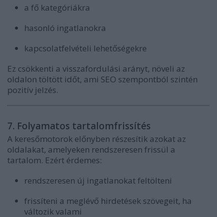
a fő kategóriákra
hasonló ingatlanokra
kapcsolatfelvételi lehetőségekre
Ez csökkenti a visszafordulási arányt, növeli az
oldalon töltött időt, ami SEO szempontból szintén
pozitív jelzés.
7. Folyamatos tartalomfrissítés
A keresőmotorok előnyben részesítik azokat az
oldalakat, amelyeken rendszeresen frissül a
tartalom. Ezért érdemes:
rendszeresen új ingatlanokat feltölteni
frissíteni a meglévő hirdetések szövegeit, ha
változik valami