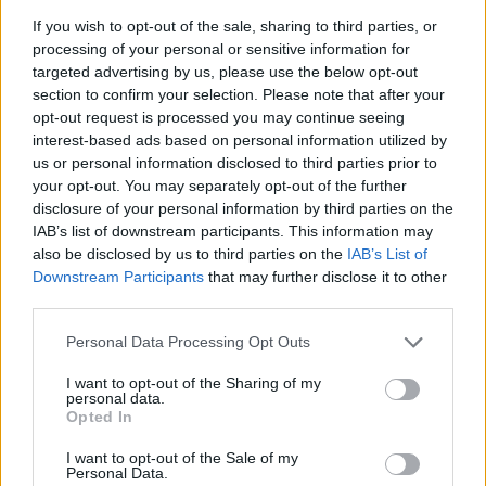
hosszabb, edukatív tartalmak írására. Témák
If you wish to opt-out of the sale, sharing to third parties, or
lehetnek például:
processing of your personal or sensitive information for
targeted advertising by us, please use the below opt-out
„Lakásvásárlási tippek első lakást keresőknek”
section to confirm your selection. Please note that after your
opt-out request is processed you may continue seeing
„Mi alapján válasszak ingatlanközvetítőt?”
interest-based ads based on personal information utilized by
us or personal information disclosed to third parties prior to
„Lakáspiac helyzete 2025-ben”
your opt-out. You may separately opt-out of the further
disclosure of your personal information by third parties on the
Ezek a cikkek nemcsak forgalmat generálnak, hanem
IAB’s list of downstream participants. This information may
bizalmat is építenek.
also be disclosed by us to third parties on the
IAB’s List of
Downstream Participants
that may further disclose it to other
third parties.
4. Technikai elemek – nem csak a szöveg
Please note that this website/app uses one or more Google
Personal Data Processing Opt Outs
számít
services and may gather and store information including but
A keresőoptimalizált szöveg csak akkor működik jól,
not limited to your visit or usage behaviour. You may click to
I want to opt-out of the Sharing of my
personal data.
ha a technikai környezet is támogatja azt.
grant or deny consent to Google and its third-party tags to
Opted In
use your data for below specified purposes in below Google
Címek (title tag):
consent section.
I want to opt-out of the Sale of my
Personal Data.