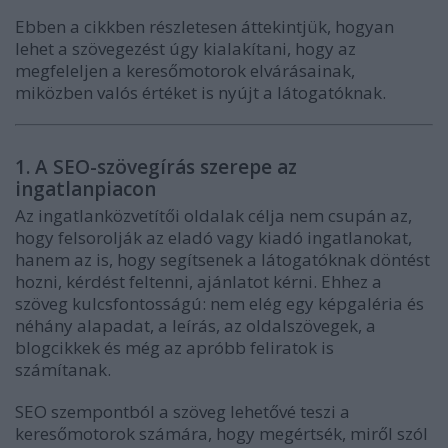
Ebben a cikkben részletesen áttekintjük, hogyan
lehet a szövegezést úgy kialakítani, hogy az
megfeleljen a keresőmotorok elvárásainak,
miközben valós értéket is nyújt a látogatóknak.
1. A SEO-szövegírás szerepe az
ingatlanpiacon
Az ingatlanközvetítői oldalak célja nem csupán az,
hogy felsorolják az eladó vagy kiadó ingatlanokat,
hanem az is, hogy segítsenek a látogatóknak döntést
hozni, kérdést feltenni, ajánlatot kérni. Ehhez a
szöveg kulcsfontosságú: nem elég egy képgaléria és
néhány alapadat, a leírás, az oldalszövegek, a
blogcikkek és még az apróbb feliratok is
számítanak.
SEO szempontból a szöveg lehetővé teszi a
keresőmotorok számára, hogy megértsék, miről szól