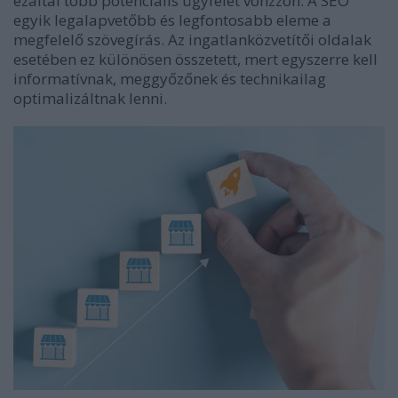
ezáltal több potenciális ügyfelet vonzzon. A SEO
egyik legalapvetőbb és legfontosabb eleme a
megfelelő szövegírás. Az ingatlanközvetítői oldalak
esetében ez különösen összetett, mert egyszerre kell
informatívnak, meggyőzőnek és technikailag
optimalizáltnak lenni.