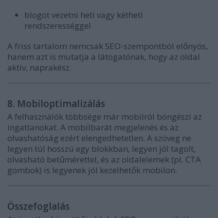
blogot vezetni heti vagy kétheti
rendszerességgel
A friss tartalom nemcsak SEO-szempontból előnyös,
hanem azt is mutatja a látogatónak, hogy az oldal
aktív, naprakész.
8. Mobiloptimalizálás
A felhasználók többsége már mobilról böngészi az
ingatlanokat. A mobilbarát megjelenés és az
olvashatóság ezért elengedhetetlen. A szöveg ne
legyen túl hosszú egy blokkban, legyen jól tagolt,
olvasható betűmérettel, és az oldalelemek (pl. CTA
gombok) is legyenek jól kezelhetők mobilon.
Összefoglalás